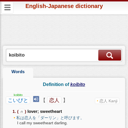
English-Japanese dictionary
Words
Definition of
koibito
koibito
こいびと
【
恋人
】
恋人 Kanji
(
n
)
lover; sweetheart
私は恋人を「ダーリン」と呼びます。
I call my sweetheart darling.