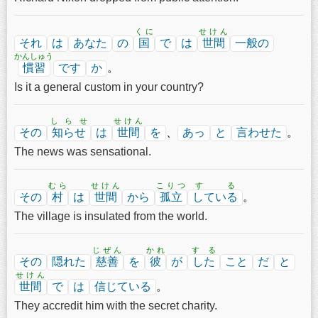
くに
せけん
それ
は
あなた
の
国
で
は
世間
一般の
かんしゅう
慣習
です
か
。
Is it a general custom in your country?
しらせ
せけん
その
知らせ
は
世間
を
、
あっ
と
言わせた
。
The news was sensational.
むら
せけん
こりつ
する
その
村
は
世間
から
孤立
している
。
The village is insulated from the world.
じぜん
かれ
する
その
隠れた
慈善
を
彼
が
した
こと
だ
と
せけん
世間
で
は
信じている
。
They accredit him with the secret charity.