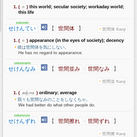
(
n
)
this world; secular society; workaday world;
this life
sekentei
せけんてい
【
世間体
】
世間体 Kanji
(
n
)
appearance (in the eyes of society); decency
彼は世間体を気にしない。
He has no regard to appearance.
sekennami
せけんなみ
【
世間並み
·
世間なみ
】
世間並 Kanji
(
adj-na
)
ordinary; average
我々も世間なみのことをしなくちゃ。
We had better do what other people do.
sekenzure
せけんずれ
【
世間擦れ
·
世間ずれ
】
世間擦 Kanji