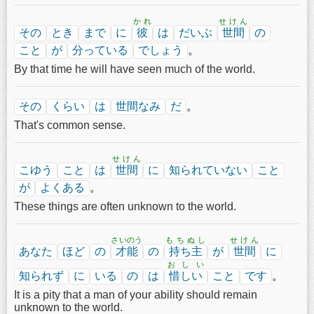
かれ
せけん
その
とき
まで
に
彼
は
だいぶ
世間
の
こと
が
分っている
でしょう
。
By that time he will have seen much of the world.
その
くらい
は
世間なみ
だ
。
That's common sense.
せけん
こゆう
こと
は
世間
に
知られていない
こと
が
よくある
。
These things are often unknown to the world.
さいのう
もちぬし
せけん
あなた
ほど
の
才能
の
持ち主
が
世間
に
おしい
知られず
に
いる
の
は
惜しい
こと
です
。
It is a pity that a man of your ability should remain
unknown to the world.