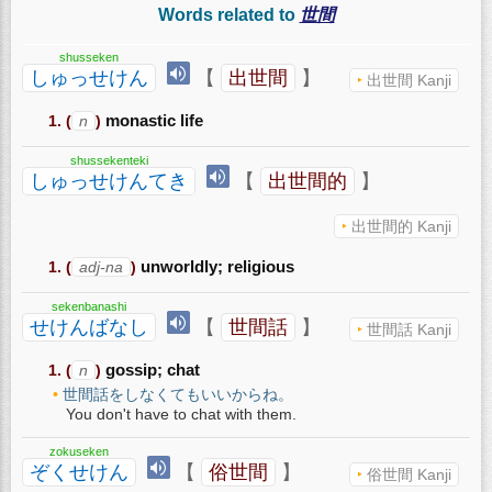
Words related to
世間
shusseken
しゅっせけん
【
出世間
】
出世間 Kanji
(
n
)
monastic life
shussekenteki
しゅっせけんてき
【
出世間的
】
出世間的 Kanji
(
adj-na
)
unworldly; religious
sekenbanashi
せけんばなし
【
世間話
】
世間話 Kanji
(
n
)
gossip; chat
世間話をしなくてもいいからね。
You don't have to chat with them.
zokuseken
ぞくせけん
【
俗世間
】
俗世間 Kanji