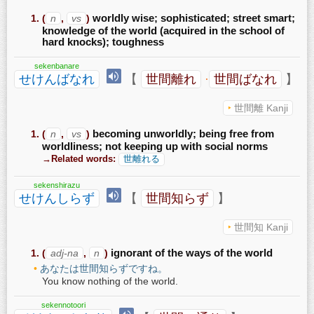
(
n
,
vs
)
worldly wise; sophisticated; street smart;
knowledge of the world (acquired in the school of
hard knocks); toughness
sekenbanare
せけんばなれ
【
世間離れ
·
世間ばなれ
】
世間離 Kanji
(
n
,
vs
)
becoming unworldly; being free from
worldliness; not keeping up with social norms
→Related words:
世離れる
sekenshirazu
せけんしらず
【
世間知らず
】
世間知 Kanji
(
adj-na
,
n
)
ignorant of the ways of the world
あなたは世間知らずですね。
You know nothing of the world.
sekennotoori