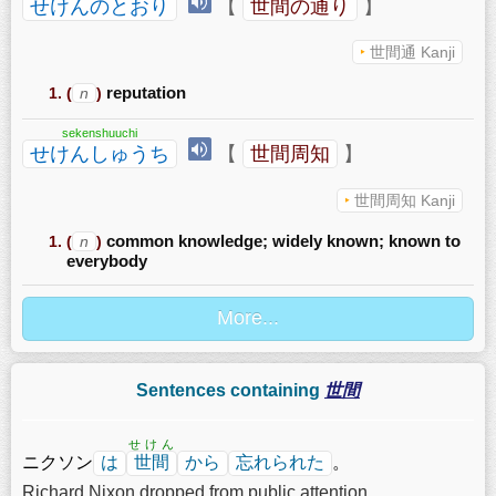
せけんのとおり
【
世間の通り
】
世間通 Kanji
(
n
)
reputation
sekenshuuchi
せけんしゅうち
【
世間周知
】
世間周知 Kanji
(
n
)
common knowledge; widely known; known to
everybody
Sentences containing
世間
せけん
ニクソン
は
世間
から
忘れられた
。
Richard Nixon dropped from public attention.