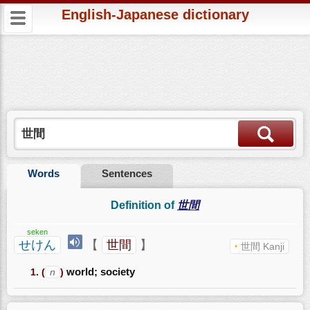
English-Japanese dictionary
Words
Sentences
Definition of
世間
seken
せけん
【
世間
】
世間 Kanji
(
n
)
world; society